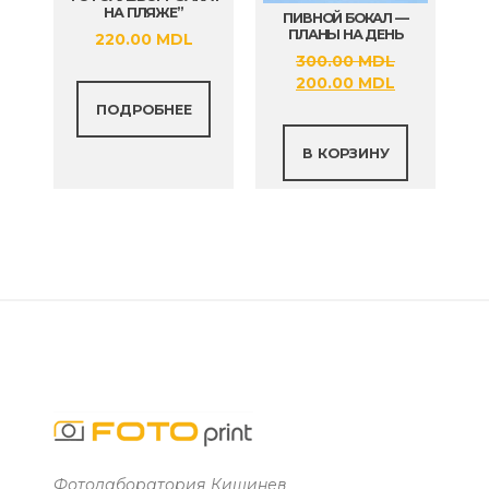
НА ПЛЯЖЕ”
ПИВНОЙ БОКАЛ —
ПЛАНЫ НА ДЕНЬ
220.00
MDL
300.00
MDL
Первоначальная
Текущая
200.00
MDL
цена
цена:
ПОДРОБНЕЕ
составляла
200.00 MDL
300.00 MDL.
В КОРЗИНУ
Фотолаборатория Кишинев