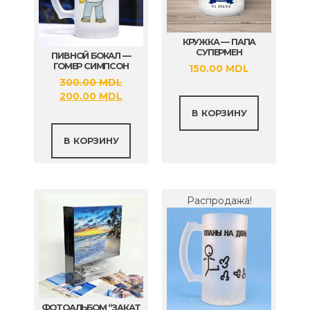
КРУЖКА — ПАПА
СУПЕРМЕН
ПИВНОЙ БОКАЛ —
ГОМЕР СИМПСОН
150.00
MDL
300.00
MDL
Первоначальная
Текущая
200.00
MDL
цена
цена:
В КОРЗИНУ
составляла
200.00 MDL.
300.00 MDL.
В КОРЗИНУ
Распродажа!
ФОТОАЛЬБОМ “ЗАКАТ