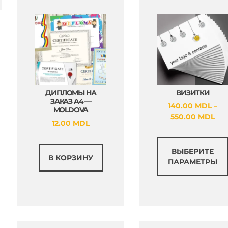
ДИПЛОМЫ НА
ВИЗИТКИ
ЗАКАЗ A4 —
140.00
MDL
–
MOLDOVA
Ди
550.00
MDL
12.00
MDL
цен
140
–
ВЫБЕРИТЕ
В КОРЗИНУ
550
ПАРАМЕТРЫ