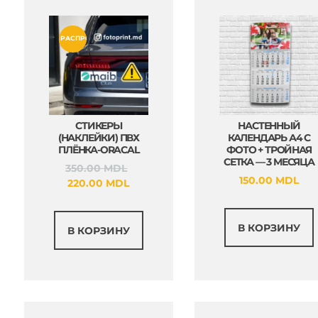
РАСПРОДАЖА!
СТИКЕРЫ
НАСТЕННЫЙ
(НАКЛЕЙКИ) ПВХ
КАЛЕНДАРЬ А4 С
ПЛЁНКА-ORACAL
ФОТО + ТРОЙНАЯ
СЕТКА — 3 МЕСЯЦА
Первоначальная
350.00
MDL
150.00
MDL
Текущая
цена
220.00
MDL
цена:
составляла
220.00 MDL.
350.00 MDL.
В КОРЗИНУ
В КОРЗИНУ