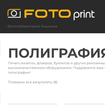
Фотолаборатория Кишинев
ПОЛИГРАФИ
Печать визиток, флаеров, буклетов и других рекламны
высококачественном оборудовании. Поддержите ваш 
полиграфии!
Сортировка:
Показаны все результаты (8)
по
популярности