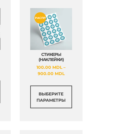
РАСПРОДАЖА!
СТИКЕРЫ
(НАКЛЕЙКИ)
100.00
MDL
–
апазон
Диапазон
900.00
MDL
:
цен:
.00 MDL
Этот
100.00 MDL
Этот
товар
–
.00 MDL
ВЫБЕРИТЕ
товар
имеет
900.00 MDL
ПАРАМЕТРЫ
имеет
несколько
несколько
вариаций.
вариаций.
Опции
Опции
можно
можно
выбрать
выбрать
на