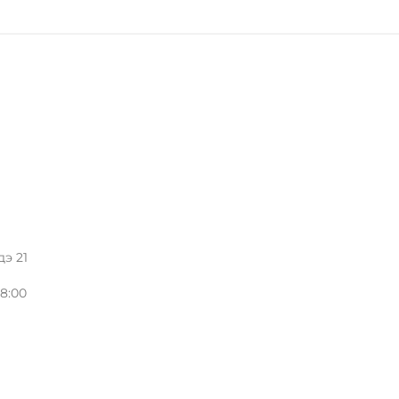
на
странице
товара.
дэ 21
8:00