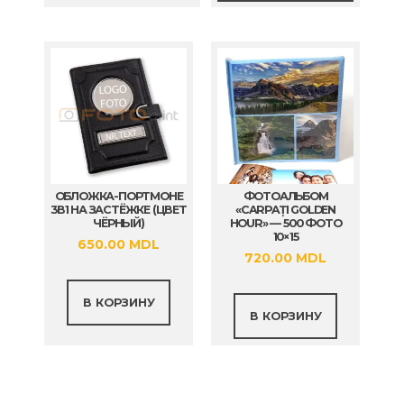
вариаци
Опции
можно
выбрат
на
страни
товара.
ОБЛОЖКА-ПОРТМОНЕ
ФОТОАЛЬБОМ
3В1 НА ЗАСТЁЖКЕ (ЦВЕТ
«CARPAȚI GOLDEN
ЧЁРНЫЙ)
HOUR» — 500 ФОТО
10×15
650.00
MDL
720.00
MDL
В КОРЗИНУ
В КОРЗИНУ