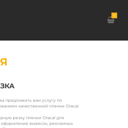
0
Я
ЕЗКА
ова предложить вам услугу по
ованием качественной пленки Oracal.
рную резку пленки Oracal для
к оформление вывесок, рекламных