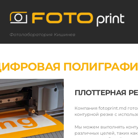
Фотолаборатория Кишинев
ЦИФРОВАЯ ПОЛИГРАФИ
ПЛОТТЕРНАЯ Р
Компания fotoprint.md гот
контурной резке с использ
Мы можем выполнять конту
различных целей, таких ка