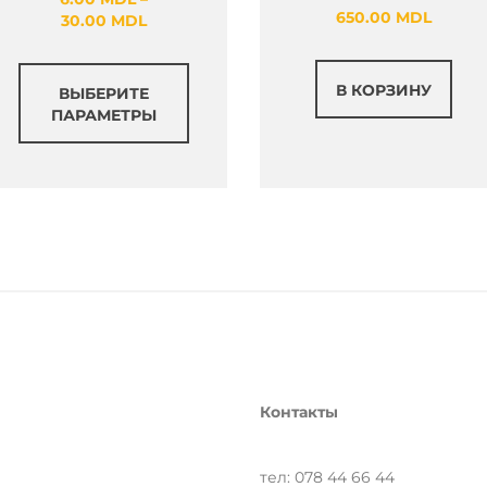
650.00
MDL
Диапазон
30.00
MDL
цен:
6.00 MDL
Этот
–
В КОРЗИНУ
ВЫБЕРИТЕ
товар
30.00 MDL
ПАРАМЕТРЫ
имеет
несколько
вариаций.
Опции
можно
выбрать
на
странице
товара.
Контакты
тел: 078 44 66 44