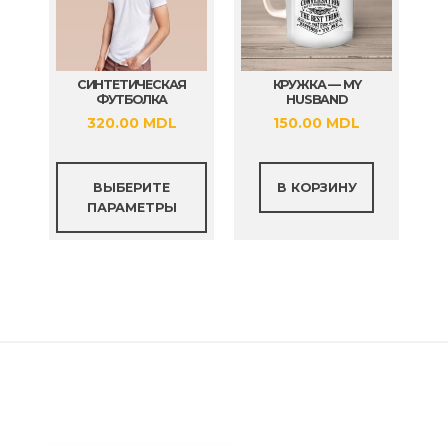
СИНТЕТИЧЕСКАЯ
КРУЖКА — MY
ФУТБОЛКА
HUSBAND
320.00
MDL
150.00
MDL
Этот
ВЫБЕРИТЕ
В КОРЗИНУ
товар
ПАРАМЕТРЫ
имеет
несколько
вариаций.
Опции
можно
выбрать
на
странице
товара.