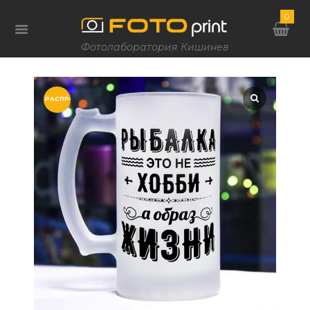
0
Фотолаборатория Кишинев
РАСПРОДАЖА!