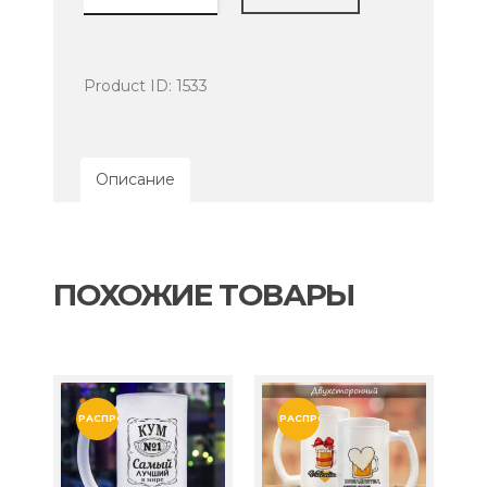
Пивной
бокал
-
рыбалка
Product ID:
1533
образ
жизни
Описание
ПОХОЖИЕ ТОВАРЫ
РАСПРОДАЖА!
РАСПРОДАЖА!