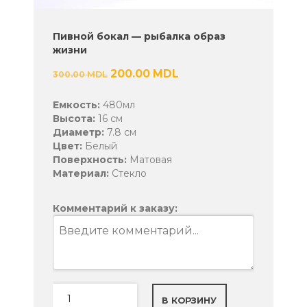
Пивной бокал — рыбалка образ
жизни
Первоначальная
200.00
MDL
Текущая
300.00
MDL
цена
цена:
составляла
200.00 MDL.
Емкость:
480мл
300.00 MDL.
Высота:
16 см
Диаметр:
7.8 см
Цвет:
Белый
Поверхность:
Матовая
Материал:
Стекло
Комментарий к заказу:
Количество
В КОРЗИНУ
товара