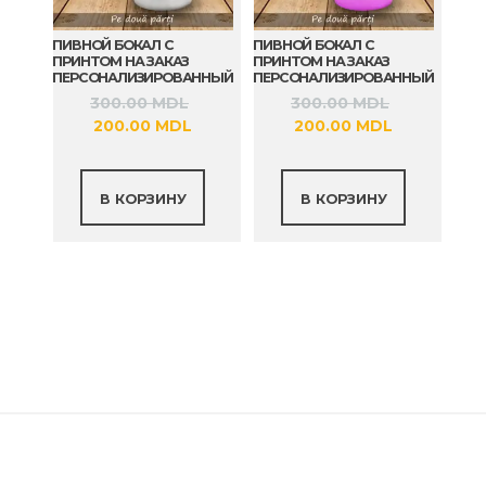
ПИВНОЙ БОКАЛ С
ПИВНОЙ БОКАЛ С
ПРИНТОМ НА ЗАКАЗ
ПРИНТОМ НА ЗАКАЗ
ПЕРСОНАЛИЗИРОВАННЫЙ
ПЕРСОНАЛИЗИРОВАННЫЙ
Первоначальная
Первонач
300.00
MDL
300.00
MDL
Текущая
цена
Текущая
цена
200.00
MDL
200.00
MDL
цена:
составляла
цена:
составлял
200.00 MDL.
300.00 MDL.
200.00 MDL
300.00 MD
В КОРЗИНУ
В КОРЗИНУ