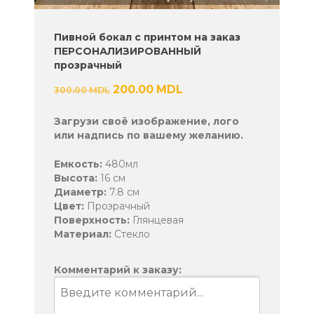
Пивной бокал с принтом на заказ
ПЕРСОНАЛИЗИРОВАННЫЙ
прозрачный
Первоначальная
200.00
MDL
Текущая
300.00
MDL
цена
цена:
составляла
200.00 MDL.
Загрузи своё изображение, лого
300.00 MDL.
или надпись по вашему желанию.
Емкость:
480мл
Высота:
16 см
Диаметр:
7.8 см
Цвет:
Прозрачный
Поверхность:
Глянцевая
Материал:
Стекло
Комментарий к заказу: