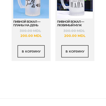
ПИВНОЙ БОКАЛ —
ПИВНОЙ БОКАЛ —
ПЛАНЫ НА ДЕНЬ
ЛЮБИМЫЙ МУЖ
Первоначальная
Первонач
300.00
MDL
300.00
MDL
Текущая
цена
Текущая
цена
200.00
MDL
200.00
MDL
цена:
составляла
цена:
составлял
200.00 MDL.
300.00 MDL.
200.00 MDL
300.00 MD
В КОРЗИНУ
В КОРЗИНУ