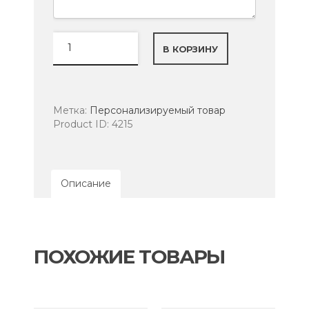
Количество
В КОРЗИНУ
товара
Пивной
бокал
с
принтом
Метка:
Персонализируемый товар
на
Product ID:
4215
заказ
ПЕРСОНАЛИЗИРОВАННЫЙ
прозрачный
Описание
ПОХОЖИЕ ТОВАРЫ