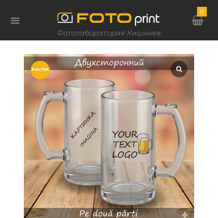
0
Фотолаборатория Кишинев
РАСПРОДАЖА!