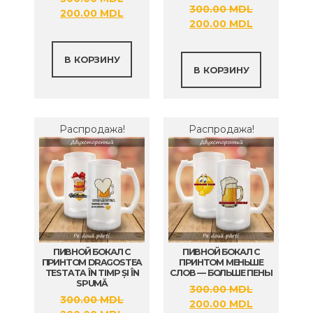
300.00
MDL
Первоначальная
Текущая
200.00
MDL
Первоначальная
Текущая
200.00
MDL
цена
цена:
цена
цена:
составляла
200.00 MDL.
составляла
200.00 MDL
300.00 MDL.
В КОРЗИНУ
300.00 MDL.
В КОРЗИНУ
Распродажа!
Распродажа!
ПИВНОЙ БОКАЛ С
ПИВНОЙ БОКАЛ С
ПРИНТОМ DRAGOSTEA
ПРИНТОМ МЕНЬШЕ
TESTATA ÎN TIMP ȘI ÎN
СЛОВ — БОЛЬШЕ ПЕНЫ
SPUMĂ
300.00
MDL
300.00
MDL
Первоначальная
Текущая
200.00
MDL